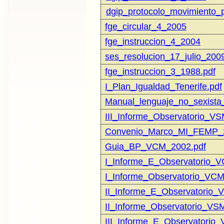
d
gip_protocolo_movimiento
fge_circular_4_2005
fge_instruccion_4_2004
ses_resolucion_17_julio_200
fge_instruccion_3_1988.pdf
I_Plan_Igualdad_Tenerife.pdf
Manual_lenguaje_no_sexista
III_Informe_Observatorio_V
Convenio_Marco_MI_FEMP_2
Guia_BP_VCM_2002.pdf
I_Informe_E_Observatorio_
I_Informe_Observatorio_VCM
II_Informe_E_Observatorio_
II_Informe_Observatorio_VS
III_Informe_E_Observatorio