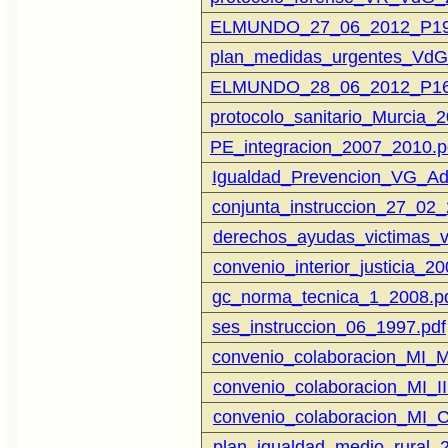
ELMUNDO_27_06_2012_P19
plan_medidas_urgentes_VdG
ELMUNDO_28_06_2012_P16
protocolo_sanitario_Murcia_2
PE_integracion_2007_2010.p
Igualdad_Prevencion_VG_Ad
conjunta_instruccion_27_02_
derechos_ayudas_victimas_v
convenio_interior_justicia_20
g
c_norma_tecnica_1_2008.p
s
es_instruccion_06_1997.pdf
convenio_colaboracion_MI_M
convenio_colaboracion_MI_I
convenio_colaboracion_MI_
plan_igualdad_medio_rural_