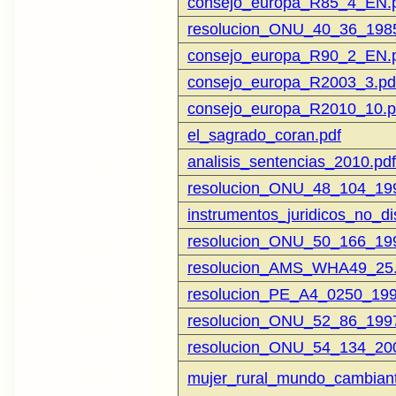
consejo_europa_R85_4_EN.
resolucion_ONU_40_36_1985
consejo_europa_R90_2_EN.
consejo_europa_R2003_3.pd
consejo_europa_R2010_10.p
el_sagrado_coran.pdf
analisis_sentencias_2010.pdf
resolucion_ONU_48_104_199
instrumentos_juridicos_no_di
resolucion_ONU_50_166_199
resolucion_AMS_WHA49_25.
resolucion_PE_A4_0250_199
resolucion_ONU_52_86_1997
resolucion_ONU_54_134_200
mujer_rural_mundo_cambian