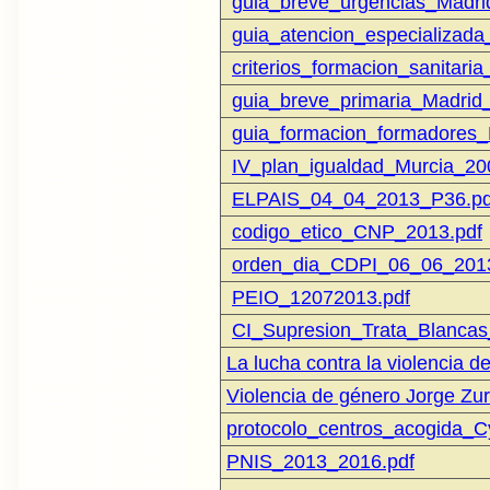
guia_breve_urgencias_Madri
guia_atencion_especializad
criterios_formacion_sanitari
guia_breve_primaria_Madrid
guia_formacion_formadores_
IV_plan_igualdad_Murcia_20
ELPAIS_04_04_2013_P36.pd
codigo_etico_CNP_2013.pdf
orden_dia_CDPI_06_06_2013
PEIO_12072013.pdf
CI_Supresion_Trata_Blancas
La lucha contra la violencia 
Violencia de género Jorge Zu
protocolo_centros_acogida_C
PNIS_2013_2016.pdf