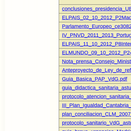
conclusiones_presidencia_U
ELPAIS_02_10_2012_P2Madr
Parlamento_Europeo_ce3082
IV_PNVD_2011_2013_Portuga
ELPAIS_11_10_2012_P8Inter
ELMUNDO_09_10_2012_P2
Nota_prensa_Consejo_Minis
Anteproyecto_de_Ley_de_r
Guia_Basica_PAP_VdG.pdf
guia_didactica_sanitaria_ast
protocolo_atencion_sanitaria
III_Plan_Igualdad_Cantabri
plan_conciliacion_CLM_2007
protocolo_sanitario_VdG_ast