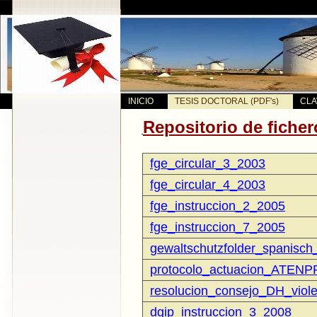
INICIO
TESIS DOCTORAL (PDF's)
CLA
Repositorio de fiche
fge_circular_3_2003
fge_circular_4_2003
fge_instruccion_2_2005
fge_instruccion_7_2005
gewaltschutzfolder_spanisc
protocolo_actuacion_ATEN
resolucion_consejo_DH_viol
d
gip_instruccion_3_2008