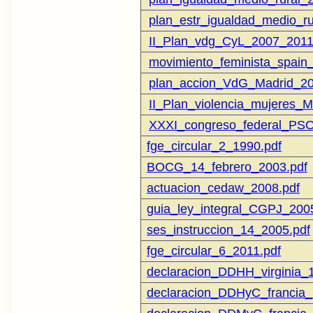
plan_estr_igualdad_medio_r
II_Plan_vdg_CyL_2007_2011
movimiento_feminista_spain_I
plan_accion_VdG_Madrid_20
II_Plan_violencia_mujeres_
XXXI_congreso_federal_PSO
fge_circular_2_1990.pdf
BOCG_14_febrero_2003.pdf
actuacion_cedaw_2008.pdf
guia_ley_integral_CGPJ_200
ses_instruccion_14_2005.pdf
fge_circular_6_2011.pdf
declaracion_DDHH_virginia_
declaracion_DDHyC_francia_